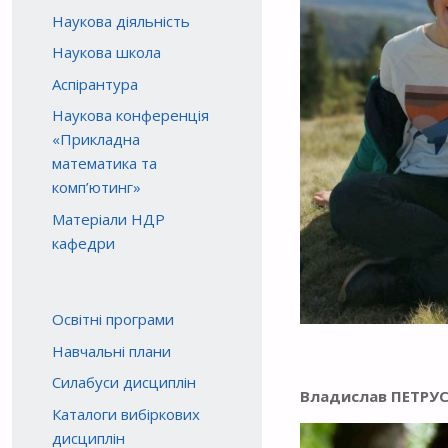
Наукова діяльність
Наукова школа
Аспірантура
Наукова конференція
«Прикладна
математика та
комп’ютинг»
Матеріали НДР
кафедри
Освітні програми
Навчальні плани
Силабуси дисциплін
Владислав ПЕТРУ
Каталоги вибіркових
дисциплін