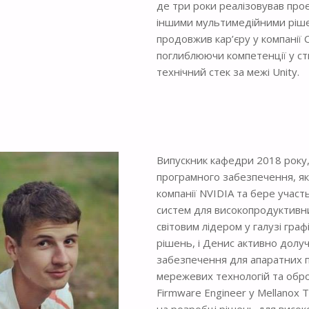
де три роки реалізовував проє
іншими мультимедійними ріше
продовжив кар’єру у компанії Cy
поглиблюючи компетенції у с
технічний стек за межі Unity.
Випускник кафедри 2018 року,
програмного забезпечення, яки
компанії NVIDIA та бере участ
систем для високопродуктивн
світовим лідером у галузі гра
рішень, і Денис активно долу
забезпечення для апаратних пр
мережевих технологій та обр
Firmware Engineer у Mellanox T
на розробці рішень для висок