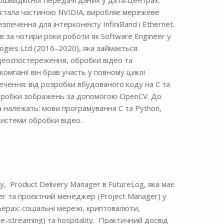
м стала частиною NVIDIA, виробляє мережеве
печення для інтерконекту InfiniBand і Ethernet.
 за чотири роки роботи як Software Engineer у
logies Ltd (2016–2020), яка займається
ідеоспостереження, обробки відео та
компанії він брав участь у повному циклі
чення: від розробки вбудованого коду на C та
обробки зображень за допомогою OpenCV. До
 належать: мови програмування C та Python,
системи обробки відео.
 Product Delivery Manager в FutureLog, яка має
er та проєктний менеджер (Project Manager) у
ферах: соціальні мережі, криптовалюти,
ive-streaming) та hospitality. Практичний досвід