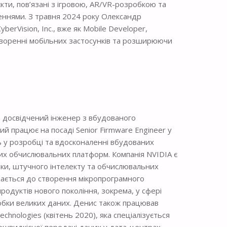
кти, пов’язані з ігровою, AR/VR-розробкою та
ннями. З травня 2024 року Олександр
berVision, Inc., вже як Mobile Developer,
творенні мобільних застосунків та розширюючи
 досвідчений інженер з вбудованого
й працює на посаді Senior Firmware Engineer у
ь у розробці та вдосконаленні вбудованих
их обчислювальних платформ. Компанія NVIDIA є
фіки, штучного інтелекту та обчислювальних
чається до створення мікропрограмного
одуктів нового покоління, зокрема, у сфері
обки великих даних. Денис також працював
echnologies (квітень 2020), яка спеціалізується
ошвидкісної передачі даних у дата-центрах.