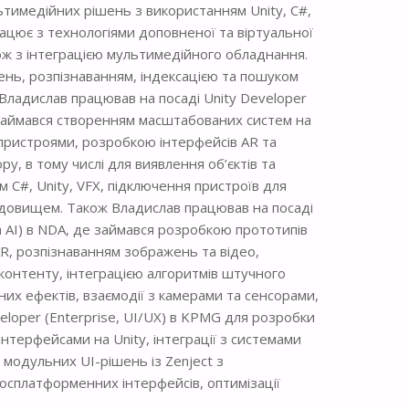
тимедійних рішень з використанням Unity, C#,
працює з технологіями доповненої та віртуальної
кож з інтеграцією мультимедійного обладнання.
нь, розпізнаванням, індексацією та пошуком
 Владислав працював на посаді Unity Developer
 де займався створенням масштабованих систем на
oT-пристроями, розробкою інтерфейсів AR та
у, в тому числі для виявлення об’єктів та
 C#, Unity, VFX, підключення пристроїв для
редовищем. Також Владислав працював на посаді
ia AI) в NDA, де займався розробкою прототипів
AR, розпізнаванням зображень та відео,
аконтенту, інтеграцією алгоритмів штучного
них ефектів, взаємодії з камерами та сенсорами,
veloper (Enterprise, UI/UX) в KPMG для розробки
нтерфейсами на Unity, інтеграції з системами
 модульних UI-рішень із Zenject з
росплатформенних інтерфейсів, оптимізації