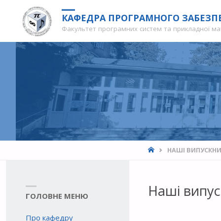
КАФЕДРА ПРОГРАМНОГО ЗАБЕЗП
Факультет програмних систем та прикладної мат
HOME
НАШІ ВИПУСКН
Наші випу
ГОЛОВНЕ МЕНЮ
Про кафедру