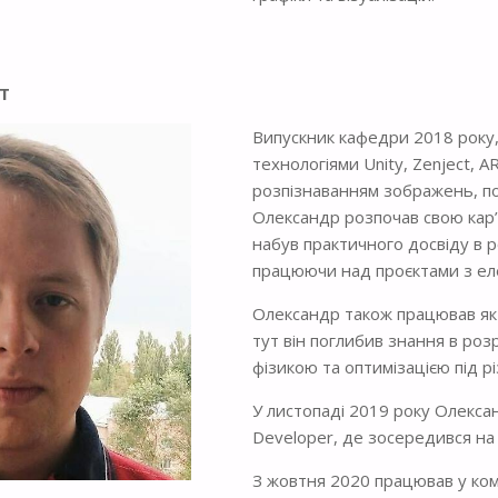
Т
Випускник кафедри 2018 року, U
технологіями Unity, Zenject, AR
розпізнаванням зображень, по
Олександр розпочав свою кар’є
набув практичного досвіду в р
працюючи над проєктами з ел
Олександр також працював як U
тут він поглибив знання в роз
фізикою та оптимізацією під р
У листопаді 2019 року Олекса
Developer, де зосередився на
З жовтня 2020 працював у компа