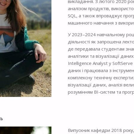
викладання. З лютого 2020 ро
аналізом продуктів, використо
SQL, а також впроваджує прог
машинного навчання з викори
У 2023–2024 навчальному роц
діяльності як запрошена лектор
де передавала студентам знан
аналітики та візуалізації дан
Intelligence Analyst у SoftServ
даних і працювала з інструмен
комплексну технічну експертиз
візуалізації даних, аналізі вел
розумінням BI-систем та прог
СЬ
Випускник кафедри 2018 року, U