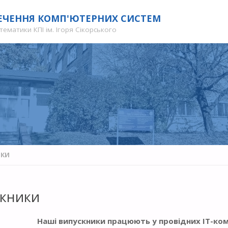
ЕЧЕННЯ КОМП'ЮТЕРНИХ СИСТЕМ
ематики КПІ ім. Ігоря Сікорського
ИКИ
скники
Наші випускники працюють у провідних ІТ-комп