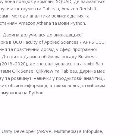
ку вона працює у компанії SQUAD, де займається
вуючи інструменти Tableau, Amazon Redshift,
рамні методи аналітики великих даних та
станням Amazon Athena та мови Python.
і Дарина долучилася до викладацької
ка в UCU Faculty of Applied Sciences / APPS UCU,
ня та практичний досвід у сфері програмної
их. До цього Дарина обіймала посаду Business
e (2018–2020), де спеціалізувалась на аналізі баз
тами Qlik Sense, QlikView та Tableau. Дарина має
у та розвинуті навички у продуктовій аналітиці,
иких обсягів інформації, а також володіє глибоким
рамування на Python.
nity Developer (AR/VR, Multimedia) в Infopulse,