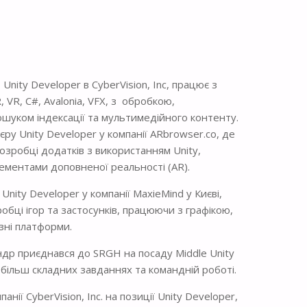
nity Developer в CyberVision, Inc, працює з
, VR, C#, Avalonia, VFX, з обробкою,
шуком індексації та мультимедійного контенту.
ру Unity Developer у компанії ARbrowser.co, де
озробці додатків з використанням Unity,
ементами доповненої реальності (AR).
nity Developer у компанії MaxieMind у Києві,
робці ігор та застосунків, працюючи з графікою,
ізні платформи.
ндр приєднався до SRGH на посаду Middle Unity
 більш складних завданнях та командній роботі.
нії CyberVision, Inc. на позиції Unity Developer,