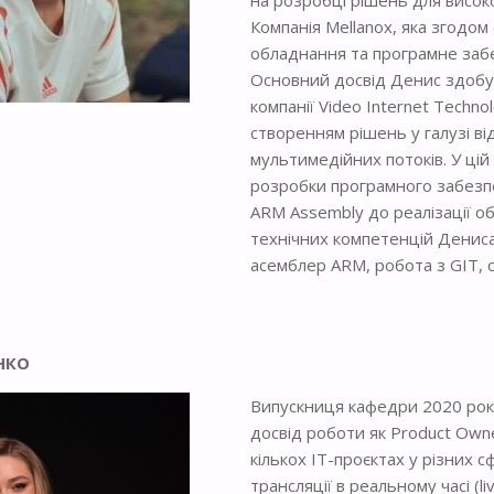
Компанія Mellanox, яка згодо
обладнання та програмне забез
Основний досвід Денис здобув
компанії Video Internet Techno
створенням рішень у галузі в
мультимедійних потоків. У цій 
розробки програмного забезпе
ARM Assembly до реалізації 
технічних компетенцій Дениса
асемблер ARM, робота з GIT, 
НКО
Випускниця кафедри 2020 року,
досвід роботи як Product Own
кількох ІТ-проєктах у різних с
трансляції в реальному часі (l