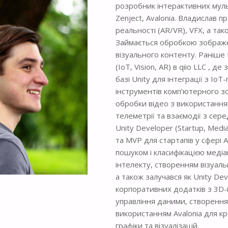
розробник інтерактивних муль
Zenject, Avalonia. Владислав 
реальності (AR/VR), VFX, а та
Займається обробкою зображе
візуального контенту. Раніше
(IoT, Vision, AR) в qiio LLC ,
базі Unity для інтеграції з I
інструментів комп’ютерного зор
обробки відео з використанням
телеметрії та взаємодії з се
Unity Developer (Startup, Med
та MVP для стартапів у сфері 
пошуком і класифікацією меді
інтелекту, створенням візуаль
а також залучався як Unity De
корпоративних додатків з 3D-і
управління даними, створення
використанням Avalonia для к
графіки та візуалізацій.